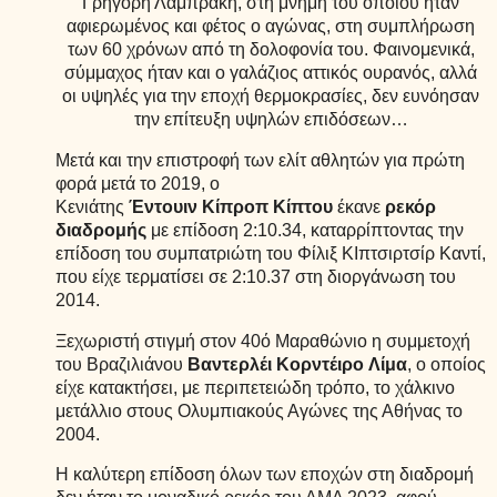
Γρηγόρη Λαμπράκη, στη μνήμη του οποίου ήταν
αφιερωμένος και φέτος ο αγώνας, στη συμπλήρωση
των 60 χρόνων από τη δολοφονία του. Φαινομενικά,
σύμμαχος ήταν και ο γαλάζιος αττικός ουρανός, αλλά
οι υψηλές για την εποχή θερμοκρασίες, δεν ευνόησαν
την επίτευξη υψηλών επιδόσεων…
Μετά και την επιστροφή των ελίτ αθλητών για πρώτη
φορά μετά το 2019, ο
Κενιάτης
Έντουιν
Κίπροπ
Κίπτου
έκανε
ρεκόρ
διαδρομής
με επίδοση 2:10.34, καταρρίπτοντας την
επίδοση του συμπατριώτη του Φίλιξ ΚΙπτσιρτσίρ Καντί,
που είχε τερματίσει σε 2:10.37 στη διοργάνωση του
2014.
Ξεχωριστή στιγμή στον 40ό Μαραθώνιο η συμμετοχή
του Βραζιλιάνου
Βαντερλέι
Κορντέιρο
Λίμα
, ο οποίος
είχε κατακτήσει, με περιπετειώδη τρόπο, το χάλκινο
μετάλλιο στους Ολυμπιακούς Αγώνες της Αθήνας το
2004.
Η καλύτερη επίδοση όλων των εποχών στη διαδρομή