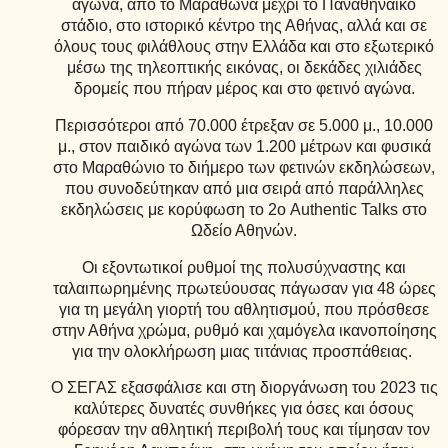
αγώνα, από το Μαραθώνα μέχρι το Παναθηναϊκό
στάδιο, στο ιστορικό κέντρο της Αθήνας, αλλά και σε
όλους τους φιλάθλους στην Ελλάδα και στο εξωτερικό
μέσω της τηλεοπτικής εικόνας, οι δεκάδες χιλιάδες
δρομείς που πήραν μέρος και στο φετινό αγώνα.
Περισσότεροι από 70.000 έτρεξαν σε 5.000 μ., 10.000
μ., στον παιδικό αγώνα των 1.200 μέτρων και φυσικά
στο Μαραθώνιο το διήμερο των φετινών εκδηλώσεων,
που συνοδεύτηκαν από μια σειρά από παράλληλες
εκδηλώσεις με κορύφωση το 2ο Authentic Talks στο
Ωδείο Αθηνών.
Οι εξοντωτικοί ρυθμοί της πολυσύχναστης και
ταλαιπωρημένης πρωτεύουσας πάγωσαν για 48 ώρες
για τη μεγάλη γιορτή του αθλητισμού, που πρόσθεσε
στην Αθήνα χρώμα, ρυθμό και χαμόγελα ικανοποίησης
για την ολοκλήρωση μιας τιτάνιας προσπάθειας.
Ο ΣΕΓΑΣ εξασφάλισε και στη διοργάνωση του 2023 τις
καλύτερες δυνατές συνθήκες για όσες και όσους
φόρεσαν την αθλητική περιβολή τους και τίμησαν τον