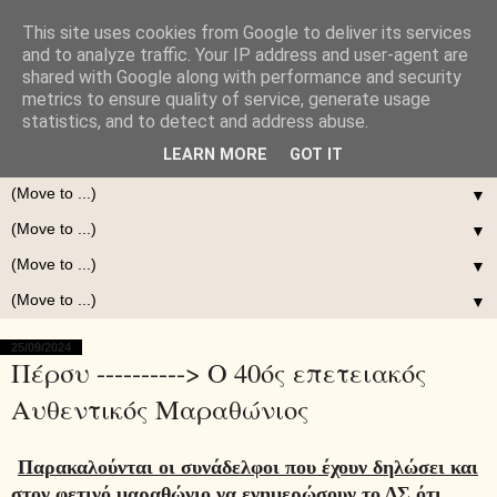
This site uses cookies from Google to deliver its services
and to analyze traffic. Your IP address and user-agent are
shared with Google along with performance and security
metrics to ensure quality of service, generate usage
statistics, and to detect and address abuse.
LEARN MORE
GOT IT
▼
▼
▼
▼
25/09/2024
Πέρσυ ----------> Ο 40ός επετειακός
Αυθεντικός Μαραθώνιος
Παρακαλούνται οι συνάδελφοι που έχουν δηλώσει και
στον φετινό μαραθώνιο να ενημερώσουν το ΔΣ ότι