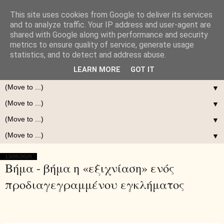
This site uses cookies from Google to deliver its services
and to analyze traffic. Your IP address and user-agent are
shared with Google along with performance and security
metrics to ensure quality of service, generate usage
statistics, and to detect and address abuse.
LEARN MORE
GOT IT
▼
▼
▼
▼
13/05/2026
Βήμα - βήμα η «εξιχνίαση» ενός
προδιαγεγραμμένου εγκλήματος