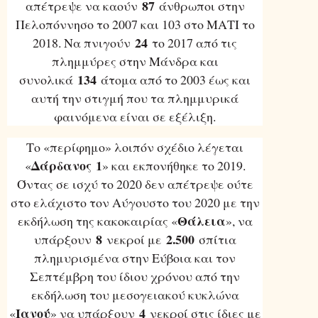
87
απέτρεψε να καούν
άνθρωποι στην
Πελοπόννησο το 2007 και 103 στο ΜΑΤΙ το
24
2018. Να πνιγούν
το 2017 από τις
πλημμύρες στην Μάνδρα και
134
συνολικά
άτομα από το 2003 έως και
αυτή την στιγμή που τα πλημμυρικά
φαινόμενα είναι σε εξέλιξη.
Το «περίφημο» λοιπόν σχέδιο λέγεται
Δάρδανος
1
«
» και εκπονήθηκε το 2019.
Όντας σε ισχύ το 2020 δεν απέτρεψε ούτε
στο ελάχιστο τον Αύγουστο του 2020 με την
Θάλεια
εκδήλωση της κακοκαιρίας «
», να
8
2.500
υπάρξουν
νεκροί με
σπίτια
πλημυρισμένα στην Εύβοια και τον
Σεπτέμβρη του ίδιου χρόνου από την
εκδήλωση του μεσογειακού κυκλώνα
Ιανού
4
«
» να υπάρξουν
νεκροί στις ίδιες με