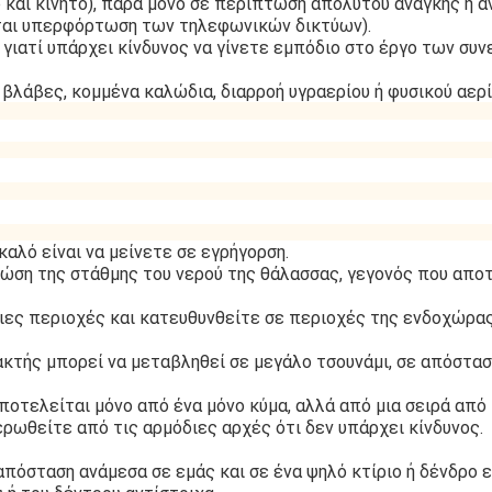
και κινητό), παρά μόνο σε περίπτωση απολύτου ανάγκης ή α
ίται υπερφόρτωση των τηλεφωνικών δικτύων).
 γιατί υπάρχει κίνδυνος να γίνετε εμπόδιο στο έργο των συ
βλάβες, κομμένα καλώδια, διαρροή υγραερίου ή φυσικού αερί
καλό είναι να μείνετε σε εγρήγορση.
τώση της στάθμης του νερού της θάλασσας, γεγονός που απο
τιες περιοχές και κατευθυνθείτε σε περιοχές της ενδοχώρα
 ακτής μπορεί να μεταβληθεί σε μεγάλο τσουνάμι, σε απόστα
αποτελείται μόνο από ένα μόνο κύμα, αλλά από μια σειρά από
ωθείτε από τις αρμόδιες αρχές ότι δεν υπάρχει κίνδυνος.
πόσταση ανάμεσα σε εμάς και σε ένα ψηλό κτίριο ή δένδρο ε