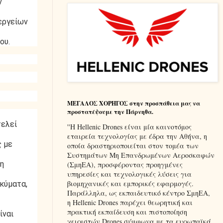
ν
νεργείων
ου.
ΜΕΓΑΛΟΣ ΧΟΡΗΓΟΣ στην προσπάθεια μας να
προστατέψουμε την Πάρνηθα.
τελεί
''Η Hellenic Drones είναι μία καινοτόμος
εταιρεία τεχνολογίας με έδρα την Αθήνα, η
ς με
οποία δραστηριοποιείται στον τομέα των
Συστημάτων Μη Επανδρωμένων Αεροσκαφών
ση
(ΣμηΕΑ), προσφέροντας προηγμένες
υπηρεσίες και τεχνολογικές λύσεις για
βιομηχανικές και εμπορικές εφαρμογές.
 κύματα,
Παράλληλα, ως εκπαιδευτικό κέντρο ΣμηΕΑ,
η Hellenic Drones παρέχει θεωρητική και
πρακτική εκπαίδευση και πιστοποίηση
ίναι
χειριστών Drones σύμφωνα με τα ευρωπαϊκά