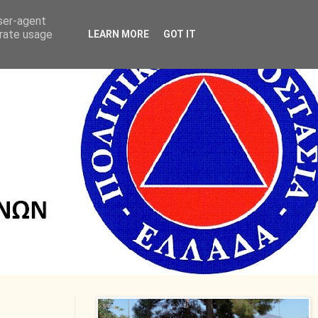
user-agent
erate usage
LEARN MORE
GOT IT