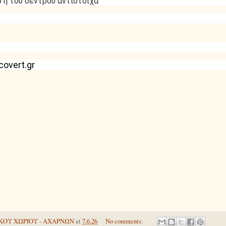
 ή του δέντρου αντίστοιχα
overt.gr
ΚΟΥ ΧΩΡΙΟΥ - ΑΧΑΡΝΩΝ
at
7.6.26
No comments: