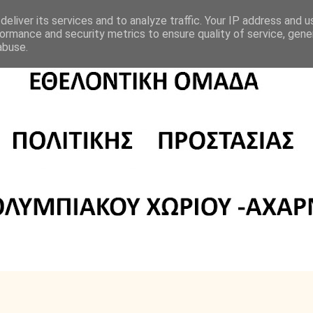
eliver its services and to analyze traffic. Your IP address and 
ormance and security metrics to ensure quality of service, gen
abuse.