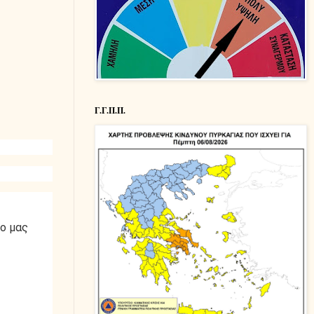
Γ.Γ.Π.Π.
δο μας