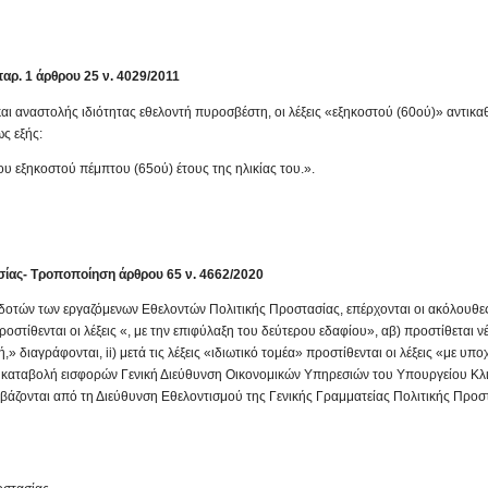
ρ. 1 άρθρου 25 ν. 4029/2011
και αναστολής ιδιότητας εθελοντή πυροσβέστη, οι λέξεις «εξηκοστού (60ού)» αντικα
ς εξής:
υ εξηκοστού πέμπτου (65ού) έτους της ηλικίας του.».
σίας- Τροποποίηση άρθρου 65 ν. 4662/2020
οδοτών των εργαζόμενων Εθελοντών Πολιτικής Προστασίας, επέρχονται οι ακόλουθε
οστίθενται οι λέξεις «, με την επιφύλαξη του δεύτερου εδαφίου», αβ) προστίθεται ν
ή,» διαγράφονται, ii) μετά τις λέξεις «ιδιωτικό τομέα» προστίθενται οι λέξεις «με υπ
 καταβολή εισφορών Γενική Διεύθυνση Οικονομικών Υπηρεσιών του Υπουργείου Κλ
ιβάζονται από τη Διεύθυνση Εθελοντισμού της Γενικής Γραμματείας Πολιτικής Προστ