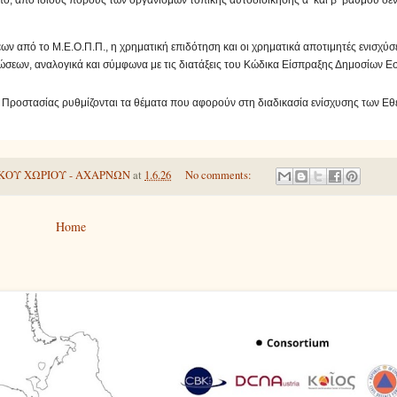
, από ίδιους πόρους των οργανισμών τοπικής αυτοδιοίκησης α’ και β’ βαθμού δεν 
 από το Μ.Ε.Ο.Π.Π., η χρηματική επιδότηση και οι χρηματικά αποτιμητές ενισχύσ
ώσεων, αναλογικά και σύμφωνα με τις διατάξεις του Κώδικα Είσπραξης Δημοσίων Ε
 Προστασίας ρυθμίζονται τα θέματα που αφορούν στη διαδικασία ενίσχυσης των Εθ
ΚΟΥ ΧΩΡΙΟΥ - ΑΧΑΡΝΩΝ
at
1.6.26
No comments:
Home