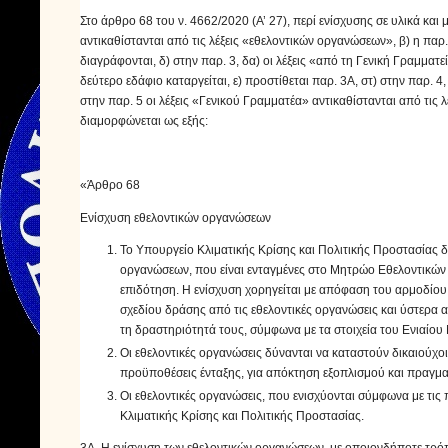
Στο άρθρο 68 του ν. 4662/2020 (Α’ 27), περί ενίσχυσης σε υλικά και 
αντικαθίστανται από τις λέξεις «εθελοντικών οργανώσεων», β) η παρ. 1
διαγράφονται, δ) στην παρ. 3, δα) οι λέξεις «από τη Γενική Γραμματε
δεύτερο εδάφιο καταργείται, ε) προστίθεται παρ. 3Α, στ) στην παρ. 4,
στην παρ. 5 οι λέξεις «Γενικού Γραμματέα» αντικαθίστανται από τις 
διαμορφώνεται ως εξής:
«Άρθρο 68
Ενίσχυση εθελοντικών οργανώσεων
Το Υπουργείο Κλιματικής Κρίσης και Πολιτικής Προστασίας δ
οργανώσεων, που είναι ενταγμένες στο Μητρώο Εθελοντικών 
επιδότηση. Η ενίσχυση χορηγείται με απόφαση του αρμοδίου
σχεδίου δράσης από τις εθελοντικές οργανώσεις και ύστερα
τη δραστηριότητά τους, σύμφωνα με τα στοιχεία του Ενιαίο
Οι εθελοντικές οργανώσεις δύνανται να καταστούν δικαιού
προϋποθέσεις ένταξης, για απόκτηση εξοπλισμού και πραγμ
Οι εθελοντικές οργανώσεις, που ενισχύονται σύμφωνα με τις
Κλιματικής Κρίσης και Πολιτικής Προστασίας.