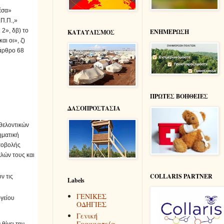
μέσα»
.Π.Π.,»
 2», δβ) το
ΕΝΗΜΕΡΩΣΗ
ΚΑΤΑΥΛΙΣΜΟΣ
αι οι», ζ)
 άρθρο 68
ΠΡΩΤΕΣ ΒΟΗΘΕΙΕΣ
ΔΑΣΟΠΡΟΣΤΑΣΙΑ
εθελοντικών
ηματική
υποβολής
λών τους και
COLLARIS PARTNER
ν τις
Labels
ΓΕΝΙΚΕΣ
ργείου
ΟΔΗΓΙΕΣ
Γενική
Γραμματεία