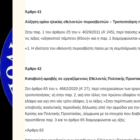
Άρθρο 41
Αύξηση ορίου ηλικίας εθελοντών πυροσβεστών – Τροποποίηση πα
Στην παρ. 1 του άρθρου 25 του ν. 4029/2011 (Α’ 245), περί παύσης 
τις λέξεις «εξηκοστού πέμπτου (65ου)» και η παρ. 1 διαμορφώνεται ω
«1. Η ιδιότητα του εθελοντή πυροσβέστη παύει με τη συμπλήρωση το
Άρθρο 42
Καταβολή αμοιβής σε εργαζόμενους Εθελοντές Πολιτικής Προστα
Στο άρθρο 65 του ν. 4662/2020 (Α’ 27), περί υποχρεώσεων των εργ
τροποποιήσεις: α) στην παρ. 2, αα) στο τέλος του πρώτου εδαφίου πρ
εδάφιο και αγ) στο νέο τρίτο εδάφιο, i) οι λέξεις «Στην περίπτωση αυτ
υποβολής αναλυτικής περιοδικής δήλωσης από την αρμόδια για την
Κρίσης και Πολιτικής Προστασίας, σύμφωνα με τα στοιχεία που διαβ
προστίθεται παρ. 3 και το άρθρο 65 διαμορφώνεται ως εξής:
«Άρθρο 65