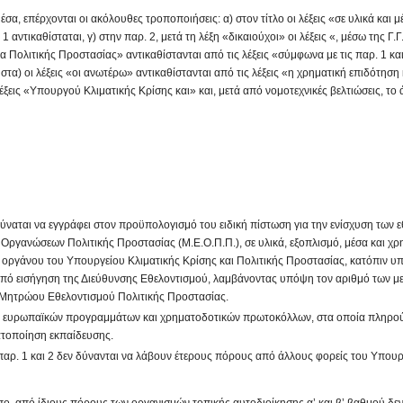
μέσα, επέρχονται οι ακόλουθες τροποποιήσεις: α) στον τίτλο οι λέξεις «σε υλικά και 
 αντικαθίσταται, γ) στην παρ. 2, μετά τη λέξη «δικαιούχοι» οι λέξεις «, μέσω της Γ.Γ
ία Πολιτικής Προστασίας» αντικαθίστανται από τις λέξεις «σύμφωνα με τις παρ. 1 και
 στα) οι λέξεις «οι ανωτέρω» αντικαθίστανται από τις λέξεις «η χρηματική επιδότηση κ
λέξεις «Υπουργού Κλιματικής Κρίσης και» και, μετά από νομοτεχνικές βελτιώσεις, το
ύναται να εγγράφει στον προϋπολογισμό του ειδική πίστωση για την ενίσχυση των 
Οργανώσεων Πολιτικής Προστασίας (Μ.Ε.Ο.Π.Π.), σε υλικά, εξοπλισμό, μέσα και χρ
 οργάνου του Υπουργείου Κλιματικής Κρίσης και Πολιτικής Προστασίας, κατόπιν 
 από εισήγηση της Διεύθυνσης Εθελοντισμού, λαμβάνοντας υπόψη τον αριθμό των με
υ Μητρώου Εθελοντισμού Πολιτικής Προστασίας.
χοι ευρωπαϊκών προγραμμάτων και χρηματοδοτικών πρωτοκόλλων, στα οποία πληρού
ατοποίηση εκπαίδευσης.
 παρ. 1 και 2 δεν δύνανται να λάβουν έτερους πόρους από άλλους φορείς του Υπου