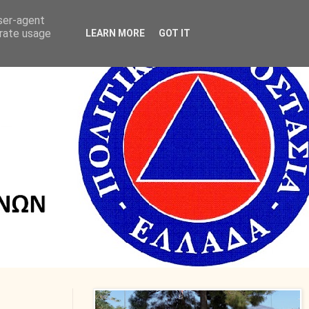
user-agent
erate usage
LEARN MORE
GOT IT