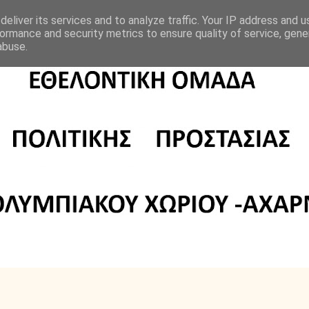
eliver its services and to analyze traffic. Your IP address and 
ormance and security metrics to ensure quality of service, gen
abuse.