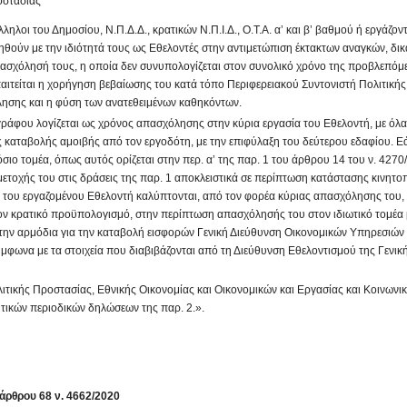
οστασίας
λοι του Δημοσίου, Ν.Π.Δ.Δ., κρατικών Ν.Π.Ι.Δ., Ο.Τ.Α. α’ και β’ βαθμού ή εργάζοντ
ηθούν με την ιδιότητά τους ως Εθελοντές στην αντιμετώπιση έκτακτων αναγκών, δικ
πασχόλησή τους, η οποία δεν συνυπολογίζεται στον συνολικό χρόνο της προβλεπόμ
απαιτείται η χορήγηση βεβαίωσης του κατά τόπο Περιφερειακού Συντονιστή Πολιτική
λησης και η φύση των ανατεθειμένων καθηκόντων.
άφου λογίζεται ως χρόνος απασχόλησης στην κύρια εργασία του Εθελοντή, με όλα
καταβολής αμοιβής από τον εργοδότη, με την επιφύλαξη του δεύτερου εδαφίου. Ε
ιο τομέα, όπως αυτός ορίζεται στην περ. α’ της παρ. 1 του άρθρου 14 του ν. 4270
ετοχής του στις δράσεις της παρ. 1 αποκλειστικά σε περίπτωση κατάστασης κινητο
αι του εργαζομένου Εθελοντή καλύπτονται, από τον φορέα κύριας απασχόλησης του, 
πό τον κρατικό προϋπολογισμό, στην περίπτωση απασχόλησής του στον ιδιωτικό τομέα 
ην αρμόδια για την καταβολή εισφορών Γενική Διεύθυνση Οικονομικών Υπηρεσιών
μφωνα με τα στοιχεία που διαβιβάζονται από τη Διεύθυνση Εθελοντισμού της Γενικ
τικής Προστασίας, Εθνικής Οικονομίας και Οικονομικών και Εργασίας και Κοινωνι
υτικών περιοδικών δηλώσεων της παρ. 2.».
ρθρου 68 ν. 4662/2020