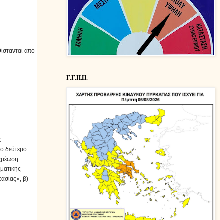
θίστανται από
Γ.Γ.Π.Π.
ς
έο δεύτερο
οχρέωση
ιματικής
ασίας», β)