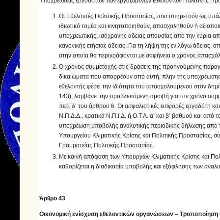
Υποχρεώσεις εργοδοτών των εργαζόμενων Εθελοντών Πολιτικής Πρ
Οι Εθελοντές Πολιτικής Προστασίας, που υπηρετούν ως υπάλλη
ιδιωτικό τομέα και κινητοποιηθούν, απασχοληθούν ή αξιοποι
υποχρεωτικής, ισόχρονης άδειας απουσίας από την κύρια α
κανονικής ετήσιας άδειας. Για τη λήψη της εν λόγω άδειας, 
στην οποία θα περιγράφονται με σαφήνεια ο χρόνος απασχό
Ο χρόνος συμμετοχής στις δράσεις της προηγούμενης παραγρ
δικαιώματα που απορρέουν από αυτή, πλην της υποχρέωσης 
εθελοντής φέρει την ιδιότητα του απασχολούμενου στον δημόσ
143), λαμβάνει την προβλεπόμενη αμοιβή για τον χρόνο συμμ
περ. δ’ του άρθρου 6. Οι ασφαλιστικές εισφορές εργοδότη κ
Ν.Π.Δ.Δ., κρατικά Ν.Π.Ι.Δ. ή Ο.Τ.Α. α’ και β’ βαθμού και α
υποχρέωση υποβολής αναλυτικής περιοδικής δήλωσης από τ
Υπουργείου Κλιματικής Κρίσης και Πολιτικής Προστασίας, σύ
Γραμματείας Πολιτικής Προστασίας.
Με κοινή απόφαση των Υπουργών Κλιματικής Κρίσης και Πολι
καθορίζεται η διαδικασία υποβολής και εξόφλησης των αναλ
Άρθρο 43
Οικονομική ενίσχυση εθελοντικών οργανώσεων – Τροποποίηση ά