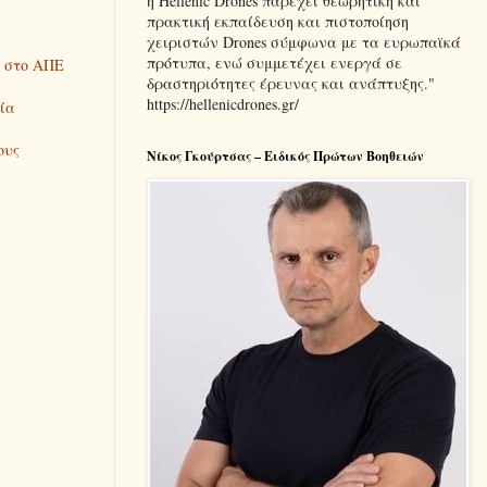
η Hellenic Drones παρέχει θεωρητική και
πρακτική εκπαίδευση και πιστοποίηση
χειριστών Drones σύμφωνα με τα ευρωπαϊκά
πρότυπα, ενώ συμμετέχει ενεργά σε
υ στο ΑΠΕ
δραστηριότητες έρευνας και ανάπτυξης."
https://hellenicdrones.gr/
ία
ους
Νίκος Γκούρτσας – Ειδικός Πρώτων Βοηθειών