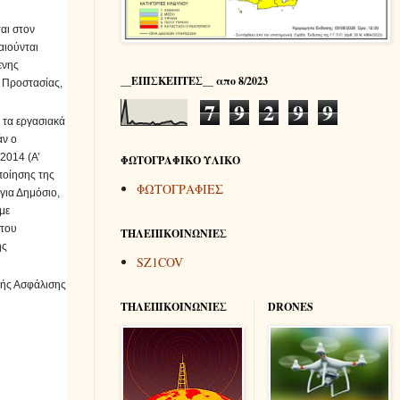
αι στον
αιούνται
ενης
__ΕΠΙΣΚΕΠΤΕΣ__ απο 8/2023
ς Προστασίας,
7
9
2
9
9
 τα εργασιακά
άν ο
/2014 (Α’
ΦΩΤΟΓΡΑΦΙΚΟ ΥΛΙΚΟ
ποίησης της
ΦΩΤΟΓΡΑΦΙΕΣ
για Δημόσιο,
με
 του
ΤΗΛΕΠΙΚΟΙΝΩΝΙΕΣ
ής
SZ1COV
κής Ασφάλισης
ΤΗΛΕΠΙΚΟΙΝΩΝΙΕΣ
DRONES