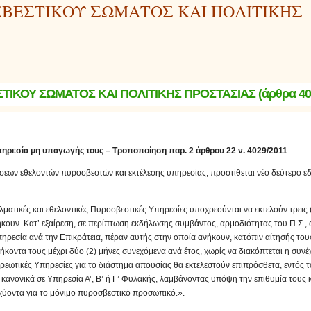
ΒΕΣΤΙΚΟΥ ΣΩΜΑΤΟΣ ΚΑΙ ΠΟΛΙΤΙΚΗΣ
ΙΚΟΥ ΣΩΜΑΤΟΣ ΚΑΙ ΠΟΛΙΤΙΚΗΣ ΠΡΟΣΤΑΣΙΑΣ (άρθρα 40-
ρεσία μη υπαγωγής τους – Τροποποίηση παρ. 2 άρθρου 22 ν. 4029/2011
ώσεων εθελοντών πυροσβεστών και εκτέλεσης υπηρεσίας, προστίθεται νέο δεύτερο εδ
ατικές και εθελοντικές Πυροσβεστικές Υπηρεσίες υποχρεούνται να εκτελούν τρεις 
ουν. Κατ’ εξαίρεση, σε περίπτωση εκδήλωσης συμβάντος, αρμοδιότητας του Π.Σ., ο
ρεσία ανά την Επικράτεια, πέραν αυτής στην οποία ανήκουν, κατόπιν αίτησής του
κοντα τους μέχρι δύο (2) μήνες συνεχόμενα ανά έτος, χωρίς να διακόπτεται η συνέχ
χρεωτικές Υπηρεσίες για το διάστημα απουσίας θα εκτελεστούν επιπρόσθετα, εντός 
κανονικά σε Υπηρεσία Α’, Β’ ή Γ’ Φυλακής, λαμβάνοντας υπόψη την επιθυμία τους κ
σχύοντα για το μόνιμο πυροσβεστικό προσωπικό.».