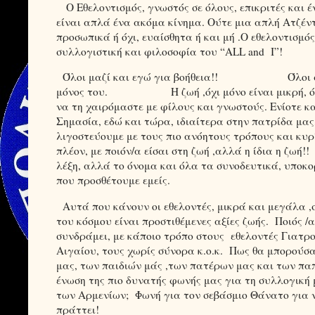
Ο Εθελοντισμός, γνωστός σε όλους, επικριτές και έν
είναι απλά ένα ακόμα κίνημα. Ούτε μια απλή Ατζέντα 
προσωπικά ή όχι, ευαίσθητα ή και μή .Ο εθελοντισμό
συλλογιστική και φιλοσοφία του “
ALL
and
I
”!
Όλοι μαζί και εγώ για βοήθεια!! Όλοι στη
μόνος του. Η ζωή ,όχι μόνο είναι μικρή, όπω
να τη χαιρόμαστε με φίλους και γνωστούς. Ενίοτε
Σημασία, εδώ και τώρα, ιδιαίτερα στην πατρίδα μας
λιγοστεύουμε με τους πιο ανόητους τρόπους και κυρί
πλέον, με ποιόν/α είσαι στη ζωή ,αλλά η ίδια η ζωή!
λέξη, αλλά το όνομα και όλα τα συνοδευτικά, υποκο
που προσθέτουμε εμείς.
Αυτά που κάνουν οι εθελοντές, μικρά και μεγάλα ,
του κόσμου είναι προστιθέμενες αξίες ζωής. Ποιός /α
συνδράμει, με κάποιο τρόπο στους
εθελοντές Γιατρο
Αιγαίου, τους χωρίς σύνορα κ.ο.κ. Πως θα μπορούσ
μας, των παιδιών μάς ,των πατέρων μας και των πα
ένωση της πιο δυνατής φωνής μας για τη συλλογική
των Αρμενίων; Φωνή για τον σεβάσμιο Θάνατο για ν
πράττει!