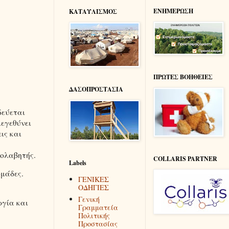
ΕΝΗΜΕΡΩΣΗ
ΚΑΤΑΥΛΙΣΜΟΣ
ΠΡΩΤΕΣ ΒΟΗΘΕΙΕΣ
ΔΑΣΟΠΡΟΣΤΑΣΙΑ
δεύεται
μεγεθύνει
ις και
σολαβητής.
COLLARIS PARTNER
Labels
ομάδες.
ΓΕΝΙΚΕΣ
ΟΔΗΓΙΕΣ
Γενική
ργία και
Γραμματεία
Πολιτικής
Προστασίας