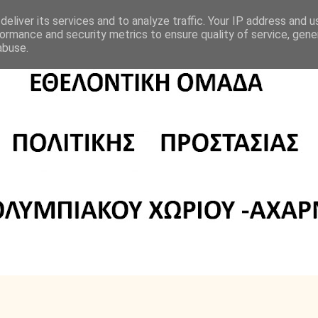
eliver its services and to analyze traffic. Your IP address and 
ormance and security metrics to ensure quality of service, gen
abuse.