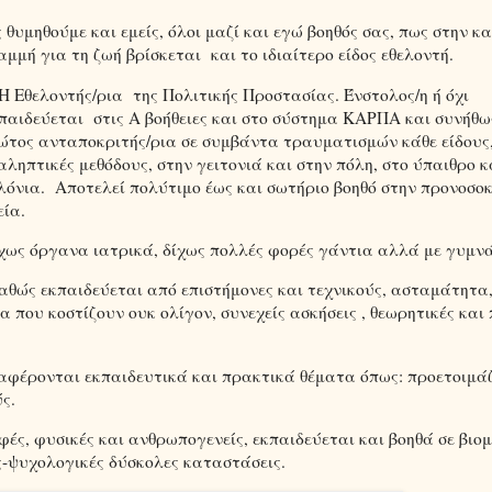
 θυμηθούμε και εμείς, όλοι μαζί και εγώ βοηθός σας, πως στην κ
αμμή για τη ζωή βρίσκεται
και το ιδιαίτερο είδος εθελοντ
 Η Εθελοντής/ρια
της Πολιτικής Προστασίας. Ένστολος/η ή όχι
κπαιδεύεται
στις Α βοήθειες και στο σύστημα ΚΑΡΠΑ και συνήθως
ώτος ανταποκριτής/ρια σε συμβάντα τραυματισμών κάθε είδους,
αληπτικές μεθόδους, στην γειτονιά και στην πόλη, στο ύπαιθρο κ
λόνια. Αποτελεί πολύτιμο έως και σωτήριο βοηθό στην προνοσο
εία.
χως όργανα ιατρικά, δίχως πολλές φορές γάντια αλλά με γυμνά
αθώς εκπαιδεύεται από επιστήμονες και τεχνικούς, ασταμάτητα,
 που κοστίζουν ουκ ολίγον, συνεχείς ασκήσεις , θεωρητικές και
ναφέρονται εκπαιδευτικά και πρακτικά θέματα όπως: προετοιμάζ
ολους καιρούς.
ές, φυσικές και ανθρωπογενείς, εκπαιδεύεται και βοηθά σε βιο
ές-ψυχολογικές δύσκολες καταστάσεις.