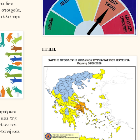
τι δεν
 στοιχεία,
,αλλά την
Γ.Γ.Π.Π.
μητέρων
 και την
τίων και
ντανή και