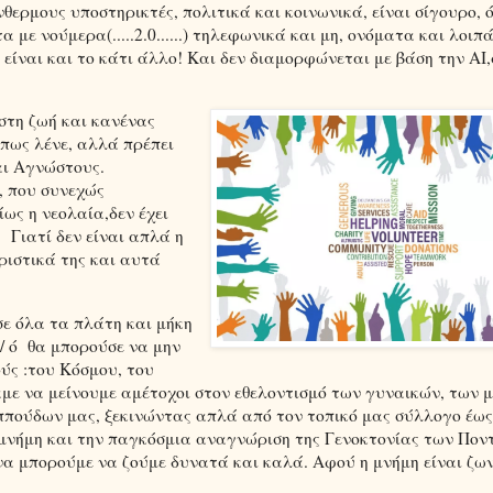
θερμους υποστηρικτές, πολιτικά και κοινωνικά, είναι σίγουρο, ό
με νούμερα(.....2.0......) τηλεφωνικά και μη, ονόματα και λοιπά
ς είναι και το κάτι άλλο! Και δεν διαμορφώνεται με βάση την
AI
 ζωή και κανένας
ς λένε, αλλά πρέπει
 και Αγνώστους.
, που συνεχώς
ως η νεολαία,δεν έχει
! Γιατί δεν είναι απλά η
ριστικά της και αυτά
σε όλα τα πλάτη και μήκη
/ ό
θα μπορούσε να μην
ύς :του Κόσμου, του
αμε να μείνουμε αμέτοχοι στον εθελοντισμό των γυναικών, των 
ππούδων μας, ξεκινώντας απλά από τον τοπικό μας σύλλογο έως
 μνήμη και την παγκόσμια αναγνώριση της Γενοκτονίας των Πον
α μπορούμε να ζούμε δυνατά και καλά. Αφού η μνήμη είναι ζω