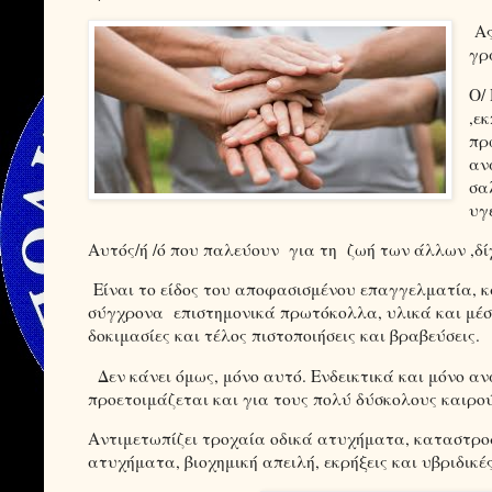
Ας
γρ
Ο/
,ε
πρ
αν
σα
υγ
Αυτός/ή /ό που παλεύουν
για τη
ζωή των άλλων ,δί
Είναι το είδος του αποφασισμένου επαγγελματία, κ
σύγχρονα
επιστημονικά πρωτόκολλα, υλικά και μέσα
δοκιμασίες και τέλος πιστοποιήσεις και βραβεύσεις.
Δεν κάνει όμως, μόνο αυτό. Ενδεικτικά και μόνο α
προετοιμάζεται και για τους πολύ δύσκ
Αντιμετωπίζει τροχαία οδικά ατυχήματα, καταστροφ
ατυχήματα, βιοχημική απειλή, εκρήξεις και υβριδικ