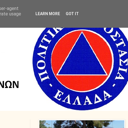
user-agent
erate usage
LEARN MORE
GOT IT