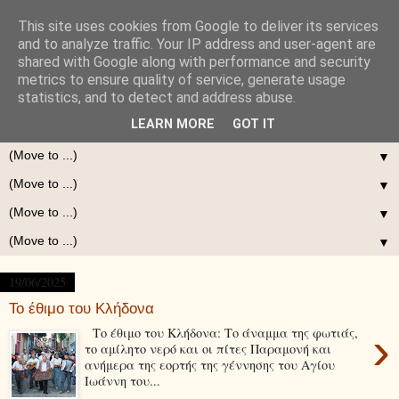
This site uses cookies from Google to deliver its services
and to analyze traffic. Your IP address and user-agent are
shared with Google along with performance and security
metrics to ensure quality of service, generate usage
statistics, and to detect and address abuse.
LEARN MORE
GOT IT
▼
▼
▼
▼
19/06/2025
Το έθιμο του Κλήδονα
›
Το έθιμο του Κλήδονα: Το άναμμα της φωτιάς,
το αμίλητο νερό και οι πίτες Παραμονή και
ανήμερα της εορτής της γέννησης του Αγίου
Ιωάννη του...