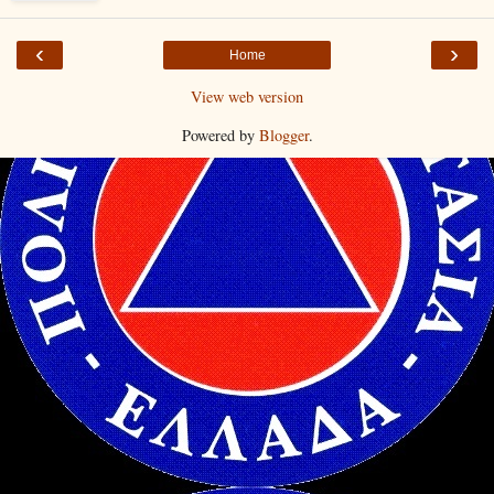
‹
›
Home
View web version
Powered by
Blogger
.