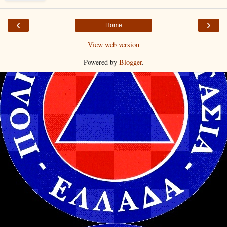
‹
›
Home
View web version
Powered by
Blogger
.